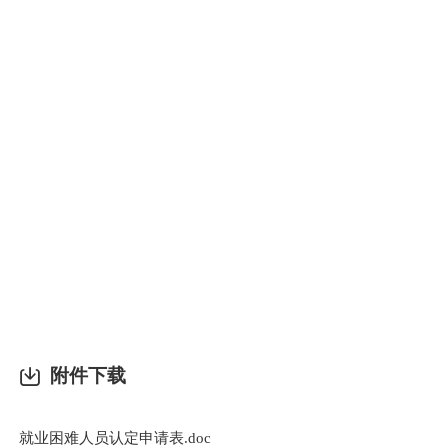
六
县
场
信
时
附
（
附件下载
就业困难人员认定申请表.doc