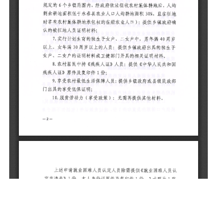
6
号
人
在
镇
7
以
女
8
国
9
部