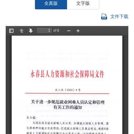
全真版
文字版
文件下载
各
为
强
据
困
件
一
我
年
服