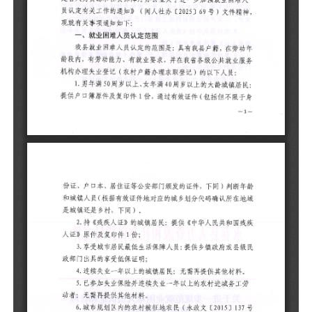
员
1
民
限
判
认
2
疾
3
民
4
5
动