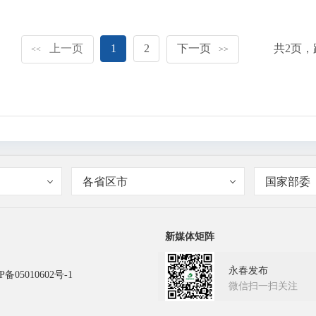
上一页
1
2
下一页
共
2
页，
<<
>>
各省区市
国家部委
新媒体矩阵
永春发布
P备05010602号-1
微信扫一扫关注