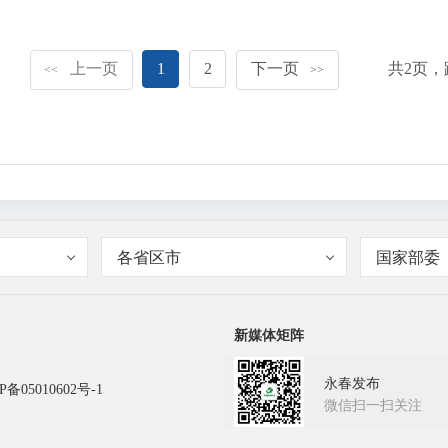
上一页
1
2
下一页
共
2
页，
<<
>>
各省区市
国家部委
新媒体矩阵
永春发布
P备05010602号-1
微信扫一扫关注