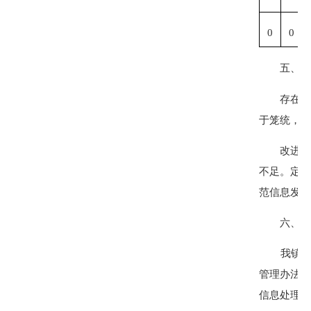
0
0
五、存在
存在
于笼统，解
改进
不足。定
范信息发布
六、其
我镇严格
管理办法>
信息处理费