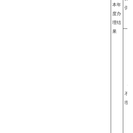
本年
供
度办
理结
果
（
不
理