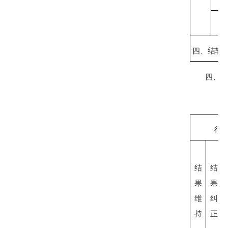
四、结转
四、政府
行
结
结
果
果
维
纠
持
正