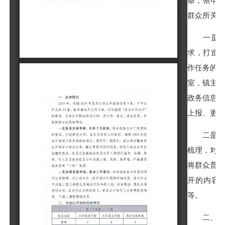
条，依申请
群众所关心
一是落实
求，打造
作任务的
室，镇主
政务信息
上报、更新
二是加强
梳理，对
将群众普
开的内容
等。
二、主