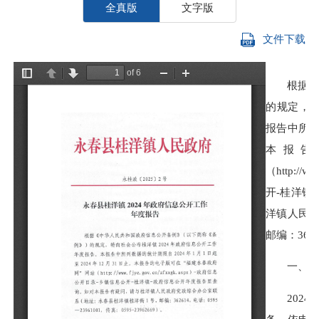
全真版
文字版
文件下载
根据
的规定
，
报告中所
本报告
（http://
开-
桂洋
镇
洋镇
人民
邮编：
362
一、总
202