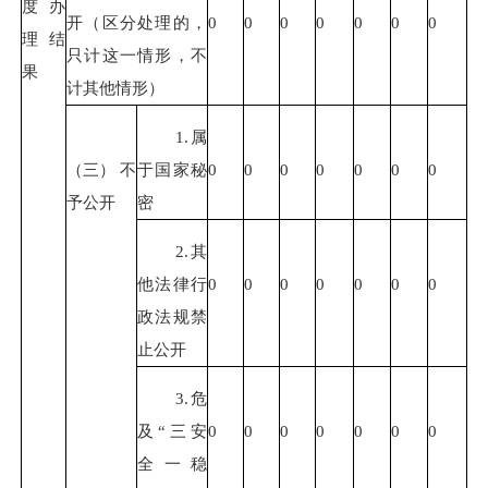
度办
开（区分处理的，
0
0
0
0
0
0
0
理结
只计这一情形，不
果
计其他情形）
1.属
（三）
不
于
国家秘
0
0
0
0
0
0
0
予公开
密
2.其
他法律行
0
0
0
0
0
0
0
政法规禁
止公开
3.
危
及
“三安
0
0
0
0
0
0
0
全一
稳