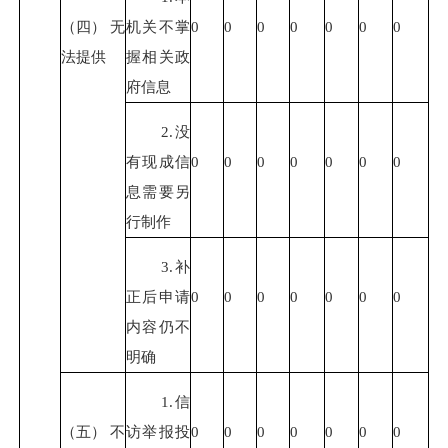
（四） 无
机关不掌
0
0
0
0
0
0
0
法提供
握相关政
府信息
2.没
有现成信
0
0
0
0
0
0
0
息需要另
行制作
3.补
正后申请
0
0
0
0
0
0
0
内容仍不
明确
1.信
（五） 不
访举报投
0
0
0
0
0
0
0