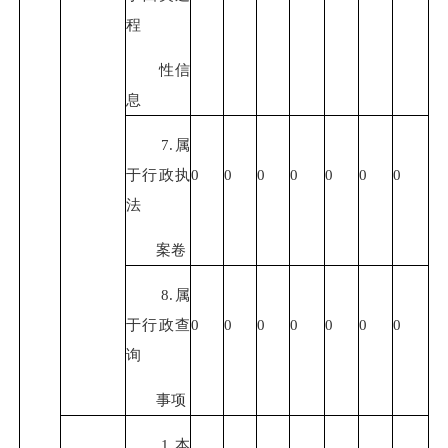
程
性信
息
7.属
于行政执
0
0
0
0
0
0
0
法
案卷
8.属
于行政查
0
0
0
0
0
0
0
询
事项
1.本