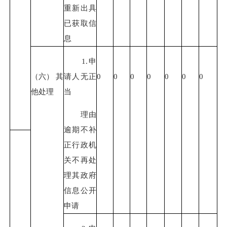
重新出具
已获取信
息
1.申
（六） 其
请人无正
0
0
0
0
0
0
0
他处理
当
理由
逾期不补
正行政机
关不再处
理其
政府
信息公
开
申请