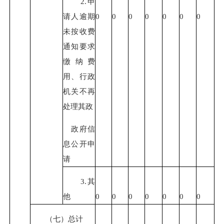
2.申
请人逾期
0
0
0
0
0
0
0
未按收费
通知要求
缴纳费
用、行政
机关不再
处理其政
政府信
息公开申
请
3.其
他
0
0
0
0
0
0
0
（七）总计