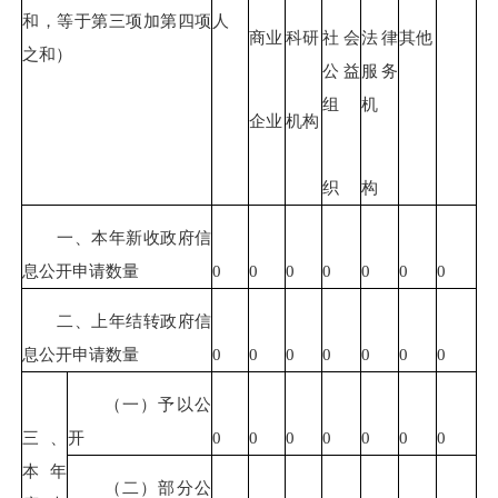
和，等于第三项加第四项
人
商业
科研
社会
法律
其他
之和）
公益
服务
组
机
企业
机构
织
构
一、本年新收政府信
息公开申请数量
0
0
0
0
0
0
0
二、上年结转政府信
息公开申请数量
0
0
0
0
0
0
0
（一）予以公
三、
开
0
0
0
0
0
0
0
本年
（二）部分公