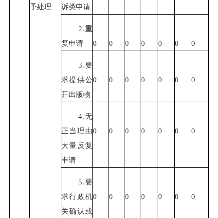
予处理
诉类申请
2.重
复申请
0
0
0
0
0
0
0
3.要
求提供公
0
0
0
0
0
0
0
开出版物
4.无
正当理由
0
0
0
0
0
0
0
大量反复
申请
5.要
求行政机
0
0
0
0
0
0
0
关确认或