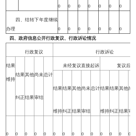
0
0
0
0
0
0
0
四、结转下年度继续
办理
0
0
0
0
0
0
0
四、政府信息公开行政复议、行政诉讼情况
行政复议
行政诉讼
结果
未经复议直接起诉
复议后起
结果
其他
尚未
总计
维持
结果
结果
其他
尚未
总计
结果
结果
其他
尚
纠正
结果
审结
维持
纠正
结果
审结
维持
纠正
结果
审
0
0
0
0
0
0
0
0
0
0
0
0
0
0