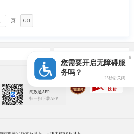
页
GO
友情链接

您需要开启无障碍服
务吗？
24秒后关闭
闽政通APP
扫一扫下载APP
60浏览器9.1版本及以上，且IE内核9.0及以上。