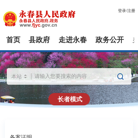
登录
/
注册
首页
县政府
走进永春
政务公开

长者模式
备案证明