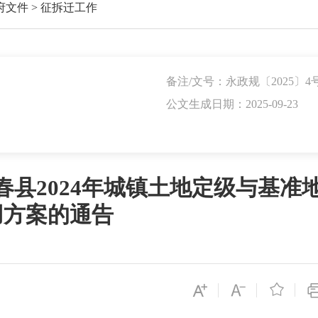
府文件
>
征拆迁工作
备注/文号：永政规〔2025〕4
公文生成日期：2025-09-23
县2024年城镇土地定级与基准
用方案的通告
