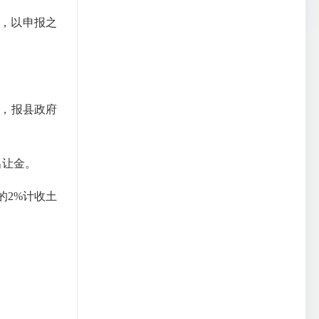
，以申报之
，报县政府
出让金。
2%计收土