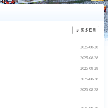
更多栏目
2025-08-28
2025-08-28
2025-08-28
2025-08-28
2025-08-28