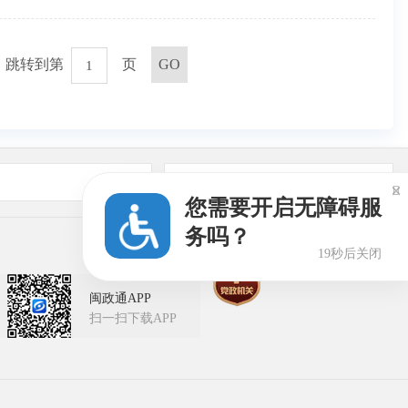
，跳转到第
页
GO
友情链接

您需要开启无障碍服
务吗？
19秒后关闭
闽政通APP
扫一扫下载APP