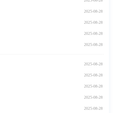
2025-08-28
2025-08-28
2025-08-28
2025-08-28
2025-08-28
2025-08-28
2025-08-28
2025-08-28
2025-08-28
2025-08-28