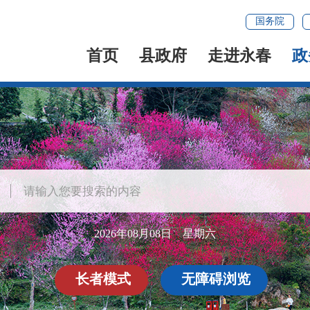
国务院
首页
县政府
走进永春
政
2026年08月08日 星期六
长者模式
无障碍浏览