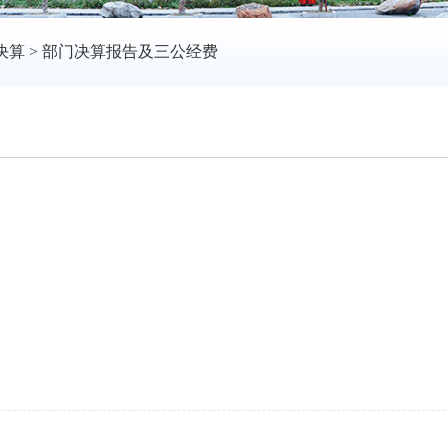
决算
>
部门决算报告及三公经费