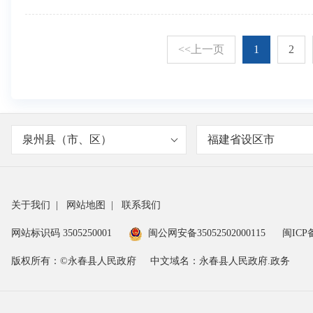
<<上一页
1
2
泉州县（市、区）
福建省设区市
关于我们
|
网站地图
|
联系我们
网站标识码 3505250001
闽公网安备35052502000115
闽ICP备
版权所有：©永春县人民政府
中文域名：永春县人民政府.政务