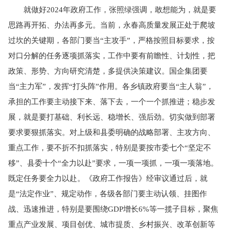
就做好2024年政府工作，张照绿强调，敢想能为，就是要
思路再开拓、办法再多元。当前，永春高质量发展正处于爬坡
过坎的关键期，各部门要当“主攻手”，严格按照目标要求，按
对口分解的任务逐项抓落实，工作中要有前瞻性、计划性，把
政策、形势、方向研究清楚，多提供决策建议。国企集团要
当“主力军”，发挥“打头阵”作用。各乡镇政府要当“主人翁”，
承担的工作要主动接下来、落下去，一个一个抓推进；稳步发
展，就是要打基础、利长远、稳增长、强后劲。切实做到部署
要求要狠抓落实。对上级和县委明确的战略部署、主攻方向、
重点工作，要不折不扣抓落实，特别是要按市委七个“坚定不
移”、县委十个“全力以赴”要求，一项一项抓，一项一项落地。
既定任务要全力以赴。《政府工作报告》经审议通过后，就
是“法定作业”、规定动作，各级各部门要主动认领、挂图作
战、迅速推进，特别是要围绕GDP增长6%等一揽子目标，聚焦
重点产业发展、项目创优、城市提质、乡村振兴、改革创新等