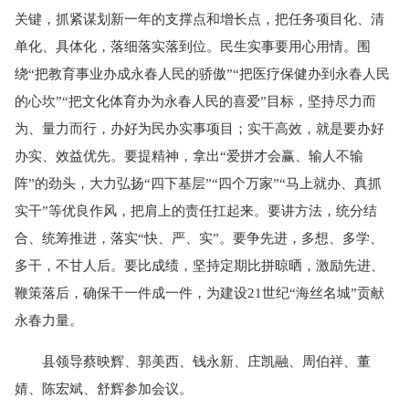
关键，抓紧谋划新一年的支撑点和增长点，把任务项目化、清
单化、具体化，落细落实落到位。民生实事要用心用情。围
绕“把教育事业办成永春人民的骄傲”“把医疗保健办到永春人民
的心坎”“把文化体育办为永春人民的喜爱”目标，坚持尽力而
为、量力而行，办好为民办实事项目；实干高效，就是要办好
办实、效益优先。要提精神，拿出“爱拼才会赢、输人不输
阵”的劲头，大力弘扬“四下基层”“四个万家”“马上就办、真抓
实干”等优良作风，把肩上的责任扛起来。要讲方法，统分结
合、统筹推进，落实“快、严、实”。要争先进，多想、多学、
多干，不甘人后。要比成绩，坚持定期比拼晾晒，激励先进、
鞭策落后，确保干一件成一件，为建设21世纪“海丝名城”贡献
永春力量。
县领导蔡映辉、郭美西、钱永新、庄凯融、周伯祥、董
婧、陈宏斌、舒辉参加会议。