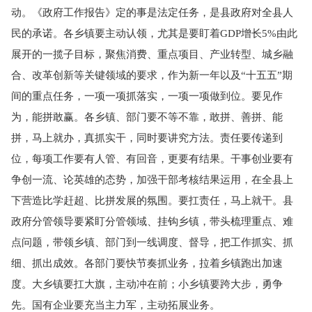
动。《政府工作报告》定的事是法定任务，是县政府对全县人
民的承诺。各乡镇要主动认领，尤其是要盯着GDP增长5%由此
展开的一揽子目标，聚焦消费、重点项目、产业转型、城乡融
合、改革创新等关键领域的要求，作为新一年以及“十五五”期
间的重点任务，一项一项抓落实，一项一项做到位。要见作
为，能拼敢赢。各乡镇、部门要不等不靠，敢拼、善拼、能
拼，马上就办，真抓实干，同时要讲究方法。责任要传递到
位，每项工作要有人管、有回音，更要有结果。干事创业要有
争创一流、论英雄的态势，加强干部考核结果运用，在全县上
下营造比学赶超、比拼发展的氛围。要扛责任，马上就干。县
政府分管领导要紧盯分管领域、挂钩乡镇，带头梳理重点、难
点问题，带领乡镇、部门到一线调度、督导，把工作抓实、抓
细、抓出成效。各部门要快节奏抓业务，拉着乡镇跑出加速
度。大乡镇要扛大旗，主动冲在前；小乡镇要跨大步，勇争
先。国有企业要充当主力军，主动拓展业务。