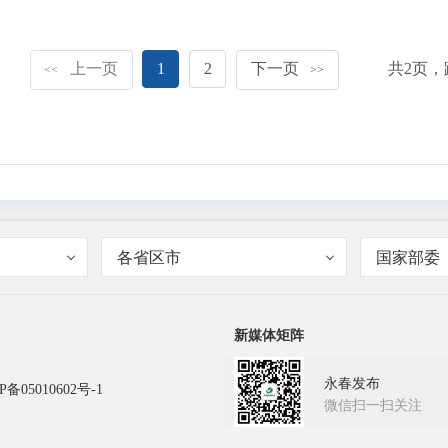
上一页
1
2
下一页
共
2
页，
<<
>>
各省区市
国家部委
新媒体矩阵
永春发布
P备05010602号-1
微信扫一扫关注