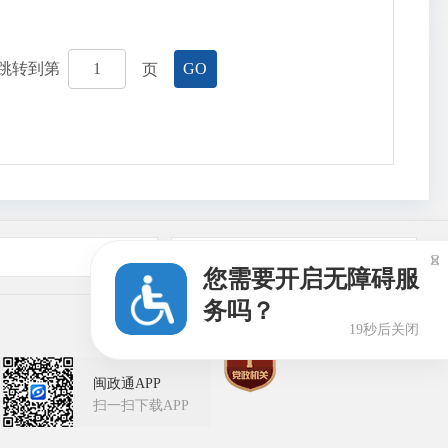
跳转到第
页
GO
友情链接

您需要开启无障碍服
务吗？
18秒后关闭
闽政通APP
扫一扫下载APP