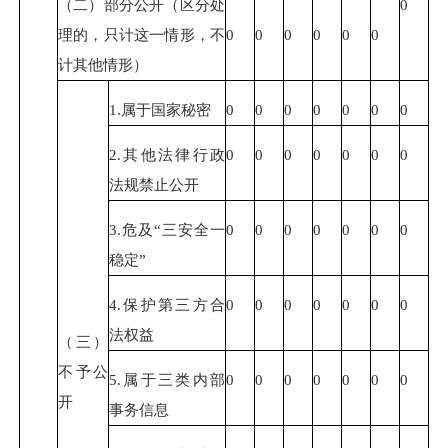
（二）部分公开（区分处
0
理的，只计这一情形，不
0
0
0
0
0
0
计其他情形）
1.属于国家秘密
0
0
0
0
0
0
0
2.其他法律行政
0
0
0
0
0
0
0
法规禁止公开
3.危及“三安全一
0
0
0
0
0
0
0
稳定”
4.保护第三方合
0
0
0
0
0
0
0
法权益
（三）
不予公
5.属于三类内部
0
0
0
0
0
0
0
开
事务信息