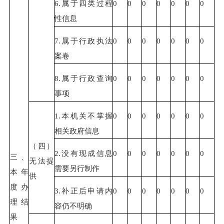
6.属于四类过程
0
0
0
0
0
0
0
性信息
7.属于行政执法
0
0
0
0
0
0
0
案卷
8.属于行政查询
0
0
0
0
0
0
0
事项
1.本机关不掌握
0
0
0
0
0
0
0
相关政府信息
（四）
2.没有现成信息
0
0
0
0
0
0
0
三、
无法提
需要另行制作
本年
供
度办
3.补正后申请内
0
0
0
0
0
0
0
理结
容仍不明确
果