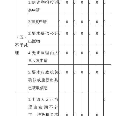
1.信访举报投诉
0
0
0
0
0
0
0
类申请
2.重复申请
0
0
0
0
0
0
0
3.要求提供公开
0
0
0
0
0
0
0
（五）
出版物
不予处
理
4.无正当理由大
0
0
0
0
0
0
0
量反复申请
5.要求行政机关
0
0
0
0
0
0
0
确认或重新出具
已获取信息
1.申请人无正当
0
理由逾期不补
正、行政机关不
0
0
0
0
0
0