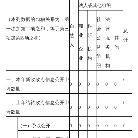
法人或其他组织
（本列数据的勾稽关系为：第
社
法
自
商
科
一项加第二项之和，等于第三
会
律
总
然
业
研
项加第四项之和）
公
服
其
计
人
益
务
他
企
机
组
机
业
构
织
构
一、本年新收政府信息公开申
0
0
0
0
0
0
0
请数量
二、上年结转政府信息公开申
0
0
0
0
0
0
0
请数量
（一）予以公开
0
0
0
0
0
0
0