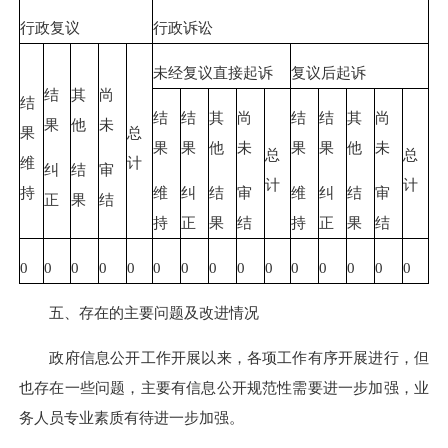
行政复议
行政诉讼
未经复议直接起诉
复议后起诉
结
其
尚
结
结
结
其
尚
结
结
其
尚
果
他
未
果
总
果
果
他
未
果
果
他
未
总
总
维
计
纠
结
审
计
计
维
纠
结
审
维
纠
结
审
持
正
果
结
持
正
果
结
持
正
果
结
0
0
0
0
0
0
0
0
0
0
0
0
0
0
0
五、存在的主要问题及改进情况
政府信息公开工作开展以来，各项工作有序开展进行，但
也存在一些问题，主要有信息公开规范性需要进一步加强，业
务人员专业素质有待进一步加强。