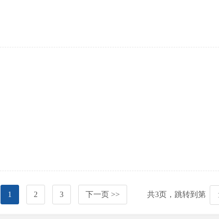
1
2
3
下一页 >>
共
3
页，跳转到第