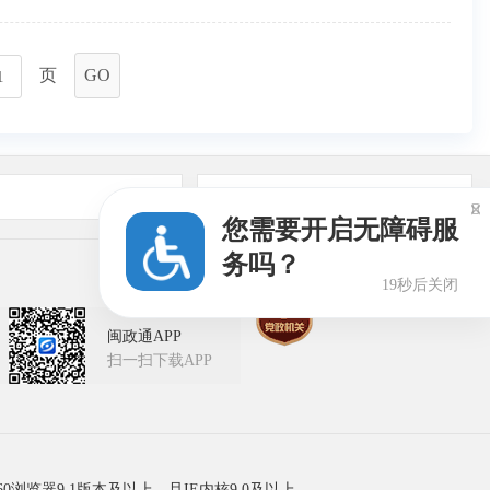
页
GO
友情链接

您需要开启无障碍服
务吗？
18秒后关闭
闽政通APP
扫一扫下载APP
60浏览器9.1版本及以上，且IE内核9.0及以上。