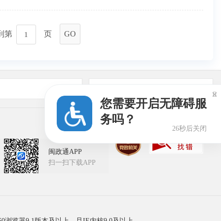
到第
页
GO
友情链接

您需要开启无障碍服
务吗？
25秒后关闭
闽政通APP
扫一扫下载APP
60浏览器9.1版本及以上，且IE内核9.0及以上。